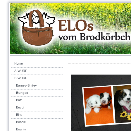
Home
A-WURF
B-WURF
Barney-Smiley
Bungee
Baffi
Becci
Bine
Bonnie
Bounty