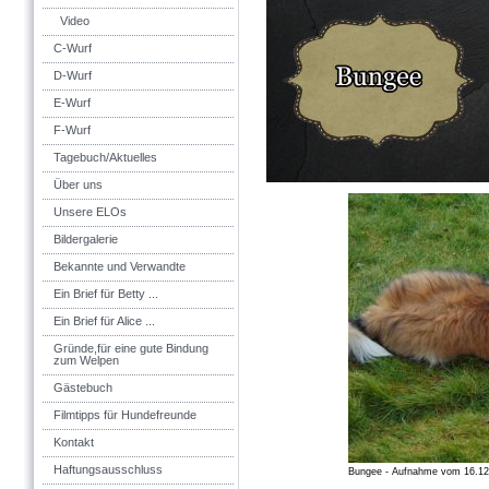
Video
C-Wurf
D-Wurf
E-Wurf
F-Wurf
Tagebuch/Aktuelles
Über uns
Unsere ELOs
Bildergalerie
Bekannte und Verwandte
Ein Brief für Betty ...
Ein Brief für Alice ...
Gründe,für eine gute Bindung
zum Welpen
Gästebuch
Filmtipps für Hundefreunde
Kontakt
Haftungsausschluss
Bungee - Aufnahme vom 16.12