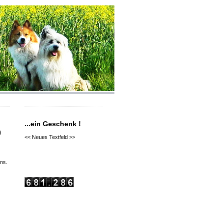
...ein Geschenk !
d
<< Neues Textfeld >>
ns.