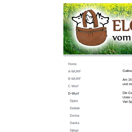
Home
Galina
A-WURF
B-WURF
Am 16.
und mu
C-Wurf
Die Ge
D-Wurf
Unter 
Djuke
Viel S
Debbie
Dorina
Danka
Djiego