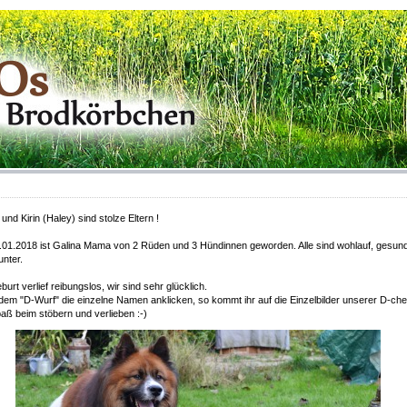
 und Kirin (Haley) sind stolze Eltern !
01.2018 ist Galina Mama von 2 Rüden und 3 Hündinnen geworden. Alle sind wohlauf, gesun
nter.
burt verlief reibungslos, wir sind sehr glücklich.
dem "D-Wurf" die einzelne Namen anklicken, so kommt ihr auf die Einzelbilder unserer D-che
paß beim stöbern und verlieben :-)