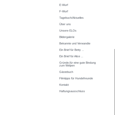
E-Wurf
F-Wurf
Tagebuch/Aktuelles
Über uns
Unsere ELOs
Bildergalerie
Bekannte und Verwandte
Ein Brief für Betty ...
Ein Brief für Alice ...
Gründe,für eine gute Bindung
zum Welpen
Gästebuch
Filmtipps für Hundefreunde
Kontakt
Haftungsausschluss