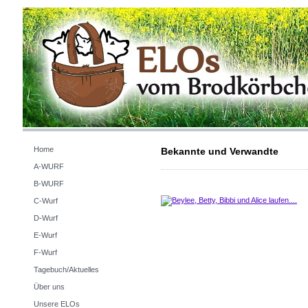
Home
Bekannte und Verwandte
A-WURF
B-WURF
C-Wurf
D-Wurf
E-Wurf
F-Wurf
Tagebuch/Aktuelles
Über uns
Unsere ELOs