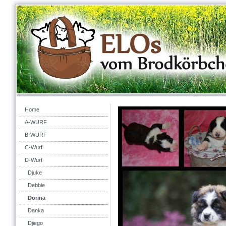
Home
A-WURF
B-WURF
C-Wurf
D-Wurf
Djuke
Debbie
Dorina
Danka
Djiego