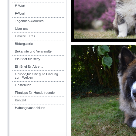
E-Wurf
F-Wurf
Tagebuch/Aktuelles
Über uns
Unsere ELOs
Bildergalerie
Bekannte und Verwandte
Ein Brief für Betty ...
Ein Brief für Alice ...
Gründe,für eine gute Bindung
zum Welpen
Gästebuch
Filmtipps für Hundefreunde
Kontakt
Haftungsausschluss