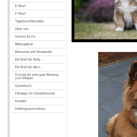
E-Wurf
F-Wurf
Tagebuch/Aktuelles
Über uns
Unsere ELOs
Bildergalerie
Bekannte und Verwandte
Ein Brief für Betty ...
Ein Brief für Alice ...
Gründe,für eine gute Bindung
zum Welpen
Gästebuch
Filmtipps für Hundefreunde
Kontakt
Haftungsausschluss