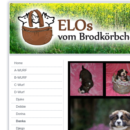
Home
A-WURF
B-WURF
C-Wurf
D-Wurf
Djuke
Debbie
Dorina
Danka
Djiego