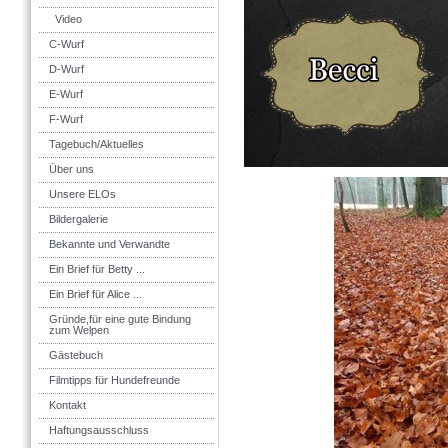
Video
C-Wurf
D-Wurf
E-Wurf
F-Wurf
Tagebuch/Aktuelles
Über uns
Unsere ELOs
Bildergalerie
Bekannte und Verwandte
Ein Brief für Betty ...
Ein Brief für Alice ...
Gründe,für eine gute Bindung
zum Welpen
Gästebuch
Filmtipps für Hundefreunde
Kontakt
Haftungsausschluss