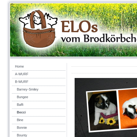
Home
A-WURF
B-WURF
Barney-Smiley
Bungee
Baffi
Becci
Bine
Bonnie
Bounty