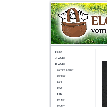
Home
A-WURF
B-WURF
Barney-Smiley
Bungee
Baffi
Becci
Bine
Bonnie
Bounty