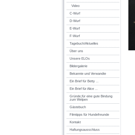
Video
C-Wurf
D-Wurf
E-Wurf
F-Wurf
Tagebuch/Aktuelles
Über uns
Unsere ELOs
Bildergalerie
Bekannte und Verwandte
Ein Brief für Betty ...
Ein Brief für Alice ...
Gründe,für eine gute Bindung
zum Welpen
Gästebuch
Filmtipps für Hundefreunde
Kontakt
Haftungsausschluss