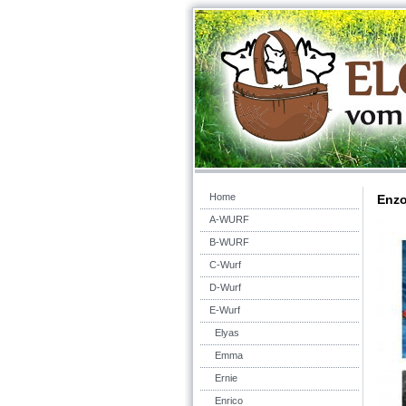
Home
Enz
A-WURF
B-WURF
C-Wurf
D-Wurf
E-Wurf
Elyas
Emma
Ernie
Enrico