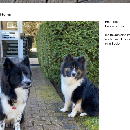
örbchen
Enzo links
Enrico rechts
die Beiden sind i
noch eine Herz u
eine Seele!