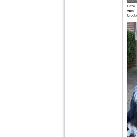
Enzo
vom
Brodk