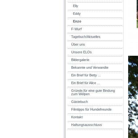
Elly
Eddy
Enzo
F-Wurf
Tagebuch/Aktuelles
Über uns
Unsere ELOs
Bildergalerie
Bekannte und Verwandte
Ein Brief für Betty ...
Ein Brief für Alice ...
Gründe,für eine gute Bindung
zum Welpen
Gästebuch
Filmtipps für Hundefreunde
Kontakt
Haftungsausschluss