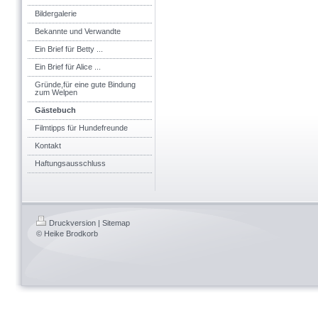
Bildergalerie
Bekannte und Verwandte
Ein Brief für Betty ...
Ein Brief für Alice ...
Gründe,für eine gute Bindung
zum Welpen
Gästebuch
Filmtipps für Hundefreunde
Kontakt
Haftungsausschluss
Druckversion
|
Sitemap
© Heike Brodkorb