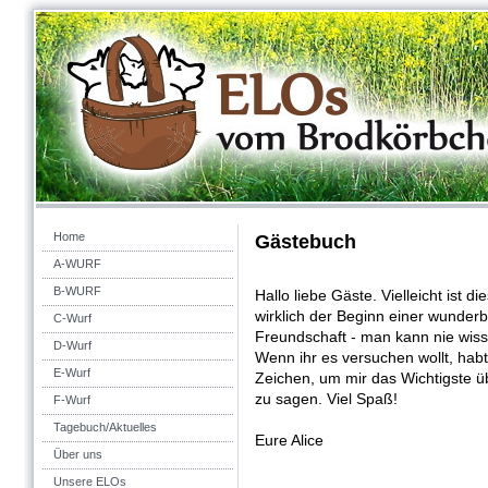
Home
Gästebuch
A-WURF
B-WURF
Hallo liebe Gäste. Vielleicht ist die
wirklich der Beginn einer wunder
C-Wurf
Freundschaft - man kann nie wiss
D-Wurf
Wenn ihr es versuchen wollt, habt
E-Wurf
Zeichen, um mir das Wichtigste ü
zu sagen. Viel Spaß!
F-Wurf
Tagebuch/Aktuelles
Eure Alice
Über uns
Unsere ELOs