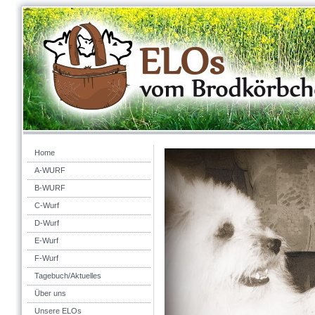
Home
A-WURF
B-WURF
C-Wurf
D-Wurf
E-Wurf
F-Wurf
Tagebuch/Aktuelles
Über uns
Unsere ELOs